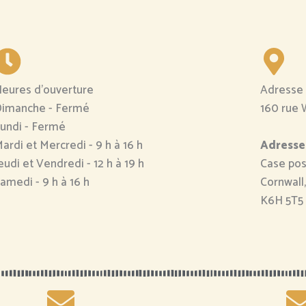
eures d'ouverture
Adresse
imanche - Fermé
160 rue 
undi - Fermé
ardi et Mercredi - 9 h à 16 h
Adresse
eudi et Vendredi - 12 h à 19 h
Case pos
amedi - 9 h à 16 h
Cornwall
K6H 5T5