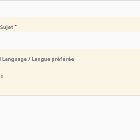
 Sujet
*
d Language / Langue préférée
h
is
*