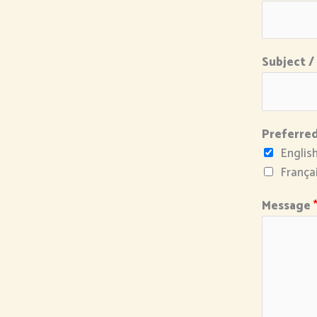
Subject /
Preferre
Englis
França
Message