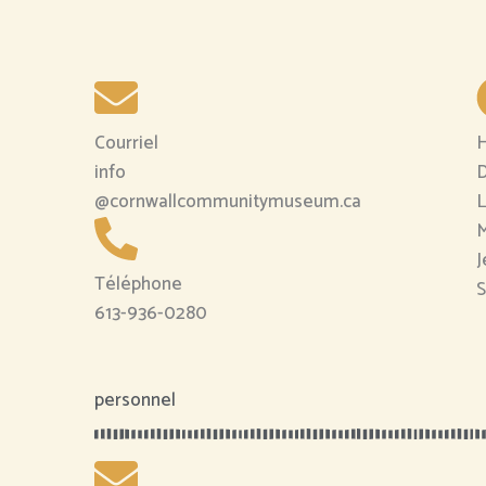
Courriel
H
info
D
@cornwallcommunitymuseum.ca
L
M
J
Téléphone
S
613-936-0280
personnel