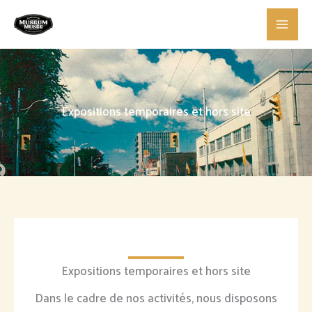
Skip
to
content
Expositions temporaires et hors site
Expositions temporaires et hors site
Dans le cadre de nos activités, nous disposons